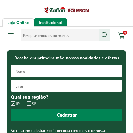
Loja Online
Institucional
Pesquise produtos ou marcas
0
Receba em primeira mão nossas novidades e ofertas
Qual sua região?
RS
SP
Cadastrar
Ao clicar em cadastrar, você concorda com o envio de nossas