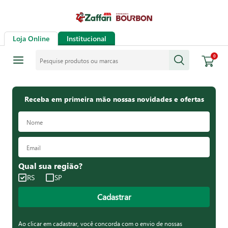
Loja Online
Institucional
Pesquise produtos ou marcas
0
Receba em primeira mão nossas novidades e ofertas
Qual sua região?
RS
SP
Cadastrar
Ao clicar em cadastrar, você concorda com o envio de nossas