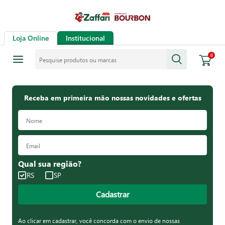
Loja Online
Institucional
Pesquise produtos ou marcas
0
Receba em primeira mão nossas novidades e ofertas
Qual sua região?
RS
SP
Cadastrar
Ao clicar em cadastrar, você concorda com o envio de nossas