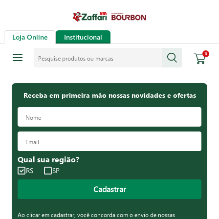
Loja Online
Institucional
Pesquise produtos ou marcas
0
Receba em primeira mão nossas novidades e ofertas
Qual sua região?
RS
SP
Cadastrar
Ao clicar em cadastrar, você concorda com o envio de nossas