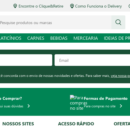
Encontre o Clique&Retire
Como Funciona o Delivery
squise produtos ou marcas
LATICÍNIOS
CARNES
BEBIDAS
MERCEARIA
IDEIAS DE P
ocê concorda com o envio de nossas novidades e ofertas. Para saber mais,
veja nossa p
 Comprar?
Formas de Pagamento
qui suas dúvidas
Para compras no site
NOSSOS SITES
ACESSO RÁPIDO
OFERT