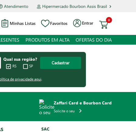
Atendimento
Hipermercado Bourbon Assis Brasil
0
Entrar
Minhas Listas
Favoritos
RESENTES
PRODUTOS EM ALTA
OFERTAS DO DIA
Qual sua região?
Cadastrar
RS
SP
olítica de privacidade aqui
.
Zaffari Card e Bourbon Card
Solicite o seu
AS
SAC