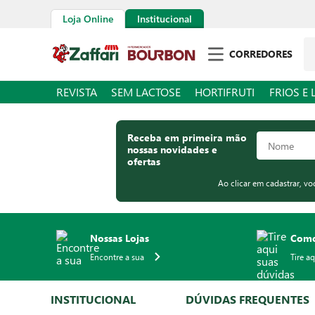
Loja Online
Institucional
Pe
CORREDORES
REVISTA
SEM LACTOSE
HORTIFRUTI
FRIOS E 
Receba em primeira mão
nossas novidades e
ofertas
Ao clicar em cadastrar, v
Nossas Lojas
Como
Encontre a sua
Tire a
INSTITUCIONAL
DÚVIDAS FREQUENTES