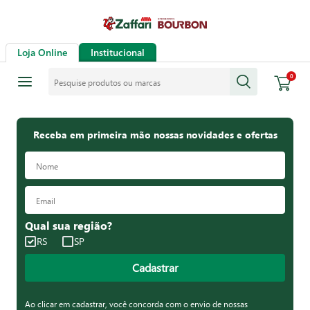
Loja Online
Institucional
Pesquise produtos ou marcas
0
Receba em primeira mão nossas novidades e ofertas
Qual sua região?
RS
SP
Cadastrar
Ao clicar em cadastrar, você concorda com o envio de nossas