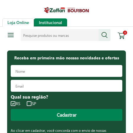
Loja Online
Institucional
Pesquise produtos ou marcas
0
Receba em primeira mão nossas novidades e ofertas
Qual sua região?
RS
SP
Cadastrar
Ao clicar em cadastrar, você concorda com o envio de nossas