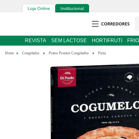
Loja Online
Institucional
CORREDORES
REVISTA
SEM LACTOSE
HORTIFRUTI
FRIO
Congelados
Pratos Prontos Congelados
Pizza