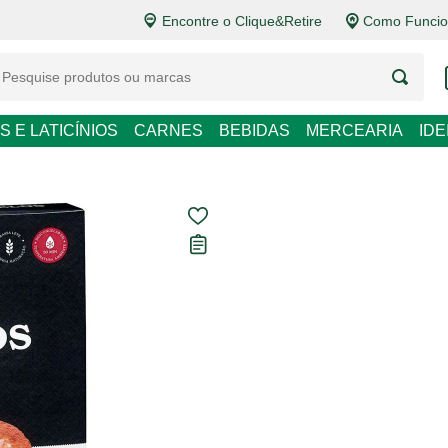
Encontre o Clique&Retire
Como Funcion
S E LATICÍNIOS
CARNES
BEBIDAS
MERCEARIA
ID
Pizza Gourme
Paolo 510g
Carregando avaliações...
R$ 37,90
R$ 74,31 / kg
Em até
1
x de
R$ 37,90
sem