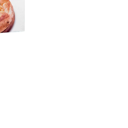
Ver opções de pagament
Compre com o
Di Paolo
Ver mais produtos