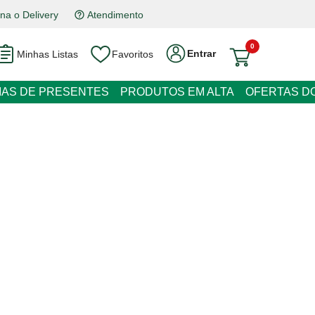
a o Delivery
Atendimento
0
Entrar
Minhas Listas
Favoritos
EIAS DE PRESENTES
PRODUTOS EM ALTA
OFERTAS DO
t de Cogumelos Congelada Di
 juros