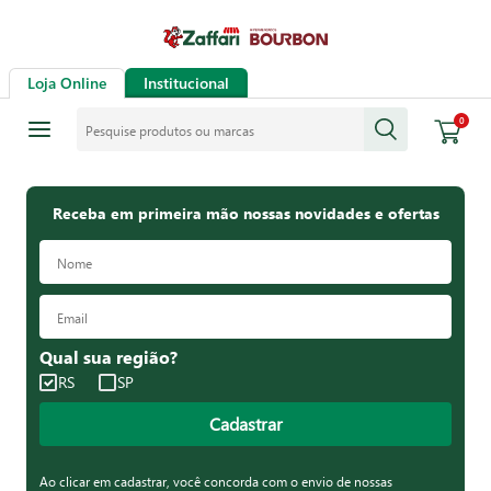
Loja Online
Institucional
Pesquise produtos ou marcas
0
Receba em primeira mão nossas novidades e ofertas
Qual sua região?
RS
SP
Cadastrar
Ao clicar em cadastrar, você concorda com o envio de nossas