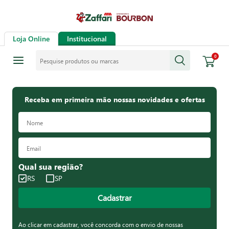
Loja Online
Institucional
Pesquise produtos ou marcas
0
Receba em primeira mão nossas novidades e ofertas
Qual sua região?
RS
SP
Cadastrar
Ao clicar em cadastrar, você concorda com o envio de nossas