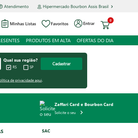
Atendimento
Hipermercado Bourbon Assis Brasil
0
Entrar
Minhas Listas
Favoritos
RESENTES
PRODUTOS EM ALTA
OFERTAS DO DIA
Qual sua região?
Cadastrar
RS
SP
olítica de privacidade aqui
.
Zaffari Card e Bourbon Card
Solicite o seu
AS
SAC