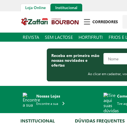
Loja Online
Institucional
Pe
CORREDORES
REVISTA
SEM LACTOSE
HORTIFRUTI
FRIOS E 
Receba em primeira mão
nossas novidades e
ofertas
Ao clicar em cadastrar, v
Nossas Lojas
Como
Encontre a sua
Tire a
INSTITUCIONAL
DÚVIDAS FREQUENTES