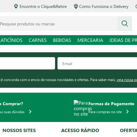
Encontre o Clique&Retire
Como Funciona o Delivery
squise produtos ou marcas
LATICÍNIOS
CARNES
BEBIDAS
MERCEARIA
IDEIAS DE P
ocê concorda com o envio de nossas novidades e ofertas. Para saber mais,
veja nossa p
 Comprar?
Formas de Pagamento
qui suas dúvidas
Para compras no site
NOSSOS SITES
ACESSO RÁPIDO
OFERT