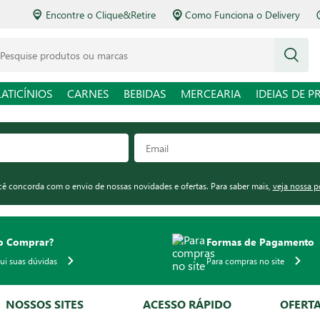
Encontre o Clique&Retire
Como Funciona o Delivery
squise produtos ou marcas
LATICÍNIOS
CARNES
BEBIDAS
MERCEARIA
IDEIAS DE P
ocê concorda com o envio de nossas novidades e ofertas. Para saber mais,
veja nossa p
 Comprar?
Formas de Pagamento
qui suas dúvidas
Para compras no site
NOSSOS SITES
ACESSO RÁPIDO
OFERT