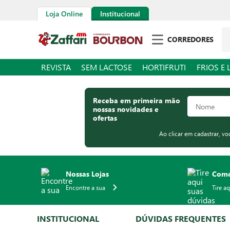
Loja Online
Institucional
Pe
CORREDORES
REVISTA
SEM LACTOSE
HORTIFRUTI
FRIOS E 
Receba em primeira mão
nossas novidades e
ofertas
Ao clicar em cadastrar, v
Nossas Lojas
Como
Encontre a sua
Tire a
INSTITUCIONAL
DÚVIDAS FREQUENTES