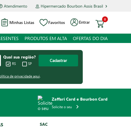
Atendimento
Hipermercado Bourbon Assis Brasil
0
Entrar
Minhas Listas
Favoritos
RESENTES
PRODUTOS EM ALTA
OFERTAS DO DIA
Qual sua região?
Cadastrar
RS
SP
olítica de privacidade aqui
.
Zaffari Card e Bourbon Card
Solicite o seu
AS
SAC