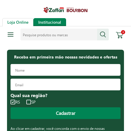
Loja Online
Institucional
Pesquise produtos ou marcas
0
Receba em primeira mão nossas novidades e ofertas
Qual sua região?
RS
SP
Cadastrar
Ao clicar em cadastrar, você concorda com o envio de nossas