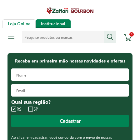
Loja Online
Institucional
Pesquise produtos ou marcas
0
Receba em primeira mão nossas novidades e ofertas
Qual sua região?
RS
SP
Cadastrar
Ao clicar em cadastrar, você concorda com o envio de nossas