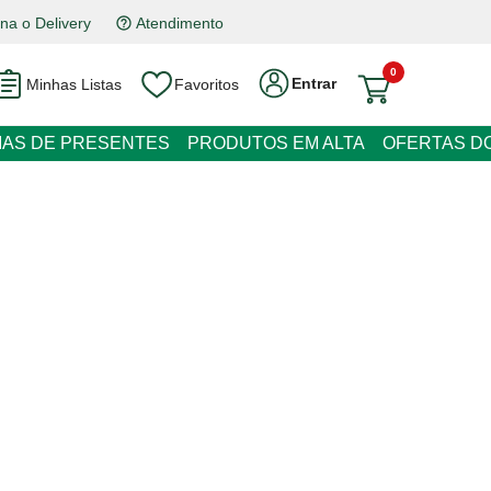
a o Delivery
Atendimento
0
Entrar
Minhas Listas
Favoritos
EIAS DE PRESENTES
PRODUTOS EM ALTA
OFERTAS DO
e Bamboo com 3 Divisões
 juros