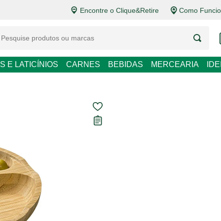
Encontre o Clique&Retire
Como Funcion
S E LATICÍNIOS
CARNES
BEBIDAS
MERCEARIA
ID
Petisqueira d
Marchand
Carregando avaliações...
R$ 79,80
R$ 79,80 / un
Em até
6
x de
R$ 13,30
sem