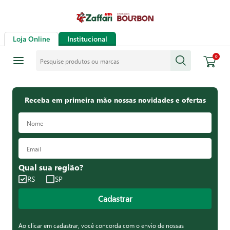
Loja Online
Institucional
Pesquise produtos ou marcas
0
Receba em primeira mão nossas novidades e ofertas
Qual sua região?
RS
SP
Cadastrar
Ao clicar em cadastrar, você concorda com o envio de nossas