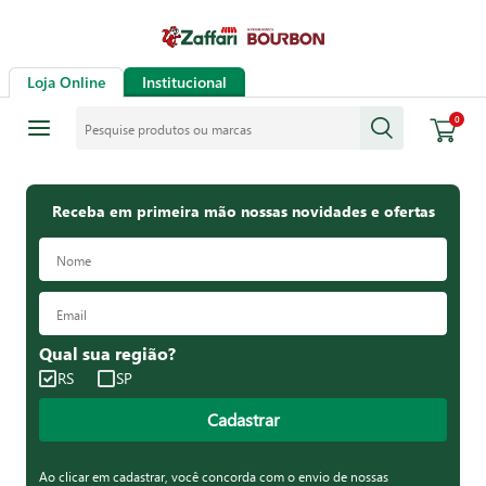
Loja Online
Institucional
Pesquise produtos ou marcas
0
Receba em primeira mão nossas novidades e ofertas
Qual sua região?
RS
SP
Cadastrar
Ao clicar em cadastrar, você concorda com o envio de nossas