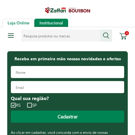
Loja Online
Institucional
Pesquise produtos ou marcas
0
Receba em primeira mão nossas novidades e ofertas
Qual sua região?
RS
SP
Cadastrar
Ao clicar em cadastrar, você concorda com o envio de nossas