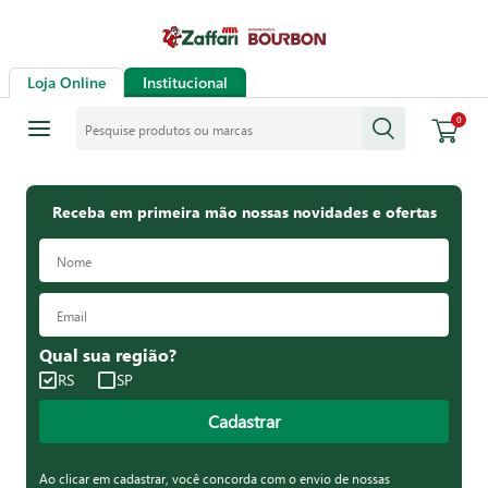
Loja Online
Institucional
Pesquise produtos ou marcas
0
Receba em primeira mão nossas novidades e ofertas
Qual sua região?
RS
SP
Cadastrar
Ao clicar em cadastrar, você concorda com o envio de nossas