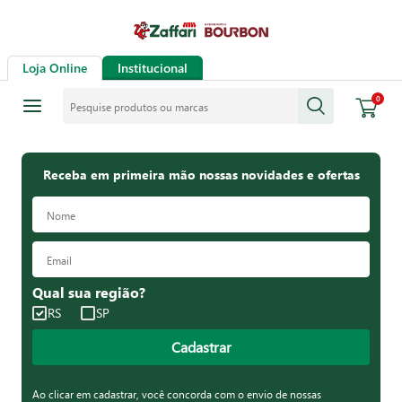
Loja Online
Institucional
Pesquise produtos ou marcas
0
Receba em primeira mão nossas novidades e ofertas
Qual sua região?
RS
SP
Cadastrar
Ao clicar em cadastrar, você concorda com o envio de nossas