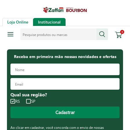
Loja Online
Institucional
Pesquise produtos ou marcas
0
Receba em primeira mão nossas novidades e ofertas
Qual sua região?
RS
SP
Cadastrar
Ao clicar em cadastrar, você concorda com o envio de nossas