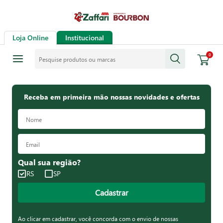
Loja Online
Institucional
Pesquise produtos ou marcas
0
Receba em primeira mão nossas novidades e ofertas
Qual sua região?
RS
SP
Cadastrar
Ao clicar em cadastrar, você concorda com o envio de nossas