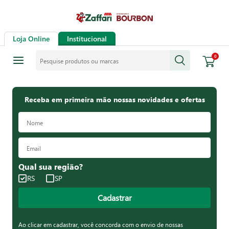
Loja Online
Institucional
Pesquise produtos ou marcas
0
Receba em primeira mão nossas novidades e ofertas
Qual sua região?
RS
SP
Cadastrar
Ao clicar em cadastrar, você concorda com o envio de nossas