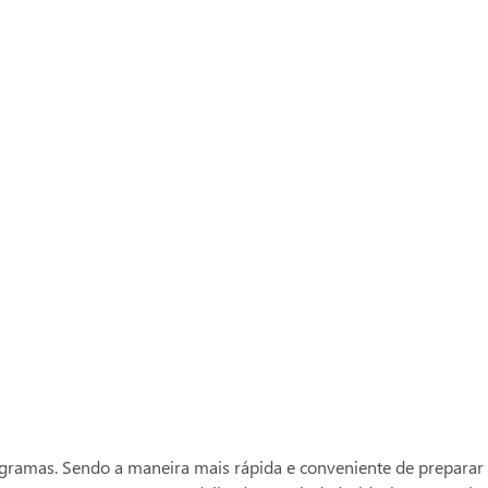
Compre com o
Ver mais produtos
Mutti
ramas. Sendo a maneira mais rápida e conveniente de preparar 