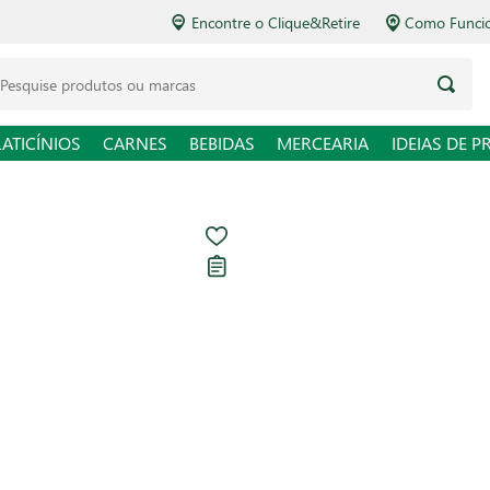
Encontre o Clique&Retire
Como Funcio
LATICÍNIOS
CARNES
BEBIDAS
MERCEARIA
IDEIAS DE P
Passata de Tom
Carregando avaliações...
R$ 19,98
R$ 28,54 / kg
Em até
1
x de
R$ 19,98
sem
Ver opções de pagament