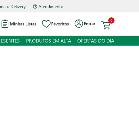
na o Delivery
Atendimento
0
Entrar
Minhas Listas
Favoritos
RESENTES
PRODUTOS EM ALTA
OFERTAS DO DIA
ate Mutti 700g
 juros
o