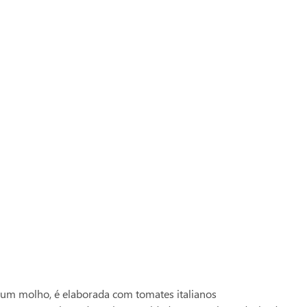
 seu cartão Zaffari ou Bourbon e acumule pontos
:
1045837
um molho, é elaborada com tomates italianos