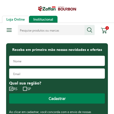
Loja Online
Institucional
Pesquise produtos ou marcas
0
Receba em primeira mão nossas novidades e ofertas
Qual sua região?
RS
SP
Cadastrar
Ao clicar em cadastrar, você concorda com o envio de nossas