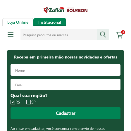
Loja Online
Institucional
Pesquise produtos ou marcas
0
Receba em primeira mão nossas novidades e ofertas
Qual sua região?
RS
SP
Cadastrar
Ao clicar em cadastrar, você concorda com o envio de nossas