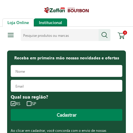
Loja Online
Institucional
Pesquise produtos ou marcas
0
Receba em primeira mão nossas novidades e ofertas
Qual sua região?
RS
SP
Cadastrar
Ao clicar em cadastrar, você concorda com o envio de nossas