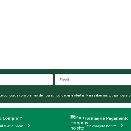
ocê concorda com o envio de nossas novidades e ofertas. Para saber mais,
veja nossa p
 Comprar?
Formas de Pagamento
qui suas dúvidas
Para compras no site