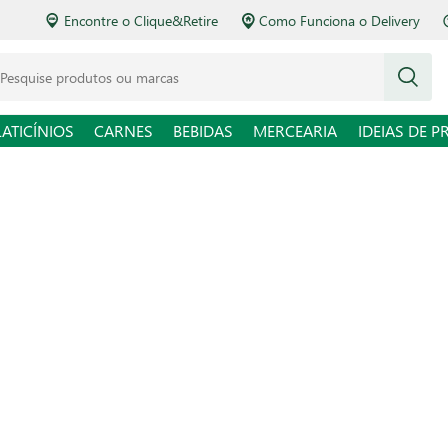
Encontre o Clique&Retire
Como Funciona o Delivery
squise produtos ou marcas
LATICÍNIOS
CARNES
BEBIDAS
MERCEARIA
IDEIAS DE P