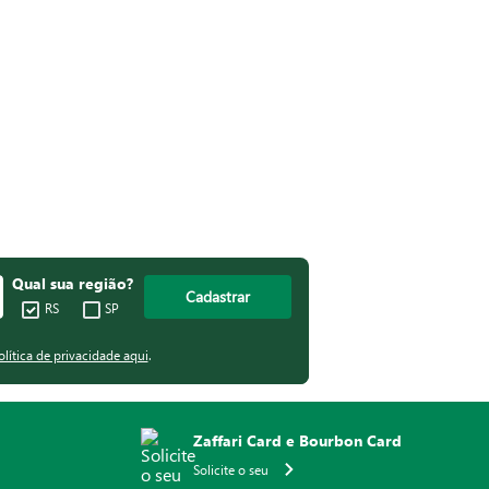
Qual sua região?
Cadastrar
RS
SP
olítica de privacidade aqui
.
Zaffari Card e Bourbon Card
Solicite o seu