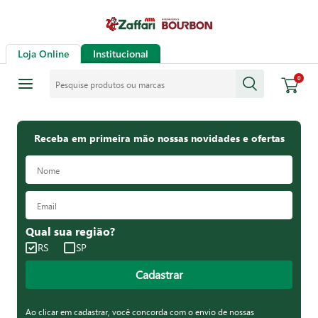
Loja Online
Institucional
Pesquise produtos ou marcas
0
Receba em primeira mão nossas novidades e ofertas
Qual sua região?
RS
SP
Cadastrar
Ao clicar em cadastrar, você concorda com o envio de nossas