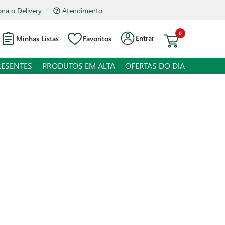
na o Delivery
Atendimento
0
Entrar
Minhas Listas
Favoritos
RESENTES
PRODUTOS EM ALTA
OFERTAS DO DIA
icure Madeira Duas Pontas 2
o Boni
juros