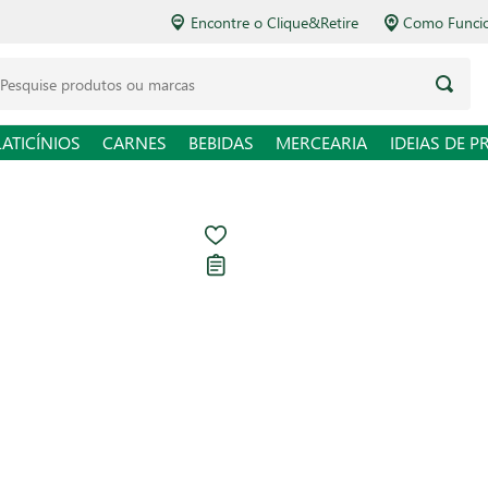
Encontre o Clique&Retire
Como Funcio
LATICÍNIOS
CARNES
BEBIDAS
MERCEARIA
IDEIAS DE P
Palitos de Man
unidades Marc
Carregando avaliações...
R$ 3,98
R$ 1,99 / un
Em até
1
x de
R$ 3,98
sem 