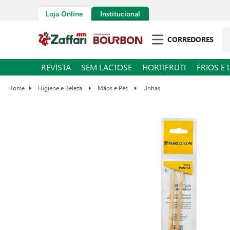
Loja Online
Institucional
CORREDORES
REVISTA
SEM LACTOSE
HORTIFRUTI
FRIOS E 
Higiene e Beleza
Mãos e Pés
Unhas