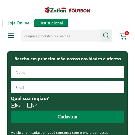
Loja Online
Institucional
Pesquise produtos ou marcas
0
Receba em primeira mão nossas novidades e ofertas
Qual sua região?
RS
SP
Cadastrar
Ao clicar em cadastrar, você concorda com o envio de nossas