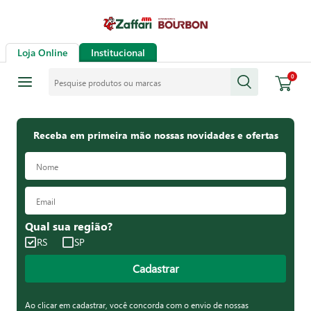
Loja Online
Institucional
Pesquise produtos ou marcas
0
Receba em primeira mão nossas novidades e ofertas
Qual sua região?
RS
SP
Cadastrar
Ao clicar em cadastrar, você concorda com o envio de nossas