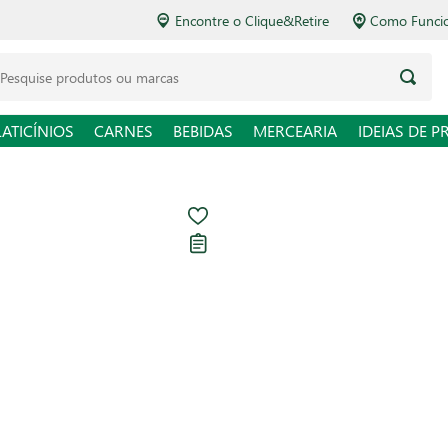
Encontre o Clique&Retire
Como Funcio
LATICÍNIOS
CARNES
BEBIDAS
MERCEARIA
IDEIAS DE P
Óleo de Canol
Carregando avaliações...
R$ 11,98
R$ 13,31 / L