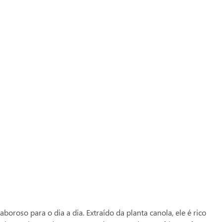
 seu cartão Zaffari ou Bourbon e acumule pontos
:
1084202
roso para o dia a dia. Extraído da planta canola, ele é rico