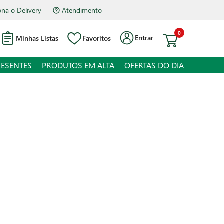
na o Delivery
Atendimento
0
Entrar
Minhas Listas
Favoritos
RESENTES
PRODUTOS EM ALTA
OFERTAS DO DIA
a Sinhá 900ml