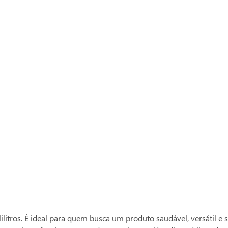
Compre com o
Ver mais produtos
Sinhá
ros. É ideal para quem busca um produto saudável, versátil e sabo