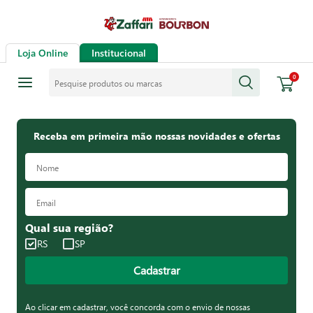
Loja Online
Institucional
Pesquise produtos ou marcas
0
Receba em primeira mão nossas novidades e ofertas
Qual sua região?
RS
SP
Cadastrar
Ao clicar em cadastrar, você concorda com o envio de nossas