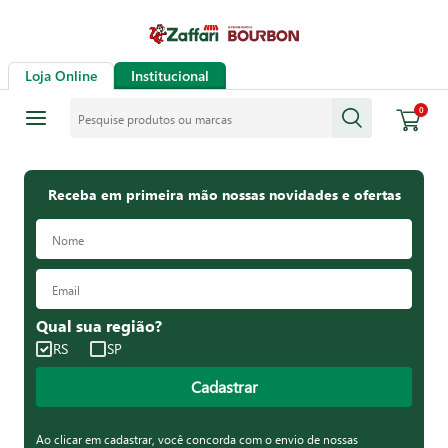
Loja Online
Institucional
Pesquise produtos ou marcas
0
Receba em primeira mão nossas novidades e ofertas
Qual sua região?
RS
SP
Cadastrar
Ao clicar em cadastrar, você concorda com o envio de nossas