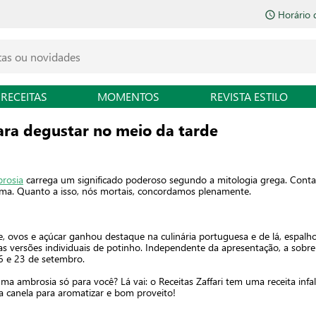
Horário 
RECEITAS
MOMENTOS
REVISTA ESTILO
ra degustar no meio da tarde
rosia
carrega um significado poderoso segundo a mitologia grega. Conta a
ema. Quanto a isso, nós mortais, concordamos plenamente.
, ovos e açúcar ganhou destaque na culinária portuguesa e de lá, espalhou
nas versões individuais de potinho. Independente da apresentação, a sob
16 e 23 de setembro.
a ambrosia só para você? Lá vai: o Receitas Zaffari tem uma receita infalí
a canela para aromatizar e bom proveito!