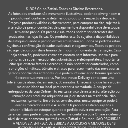
© 2026 Grupo Zaffari. Todos os Direitos Reservados.
As fotos dos produtos são meramente ilustrativas, podendo divergir com o
produto real, confirme os detalhes do produto na respectiva descrição.
Preços e produtos válidos exclusivamente, para compras no site, sujeitos à
alteração de preço, condições de pagamento e disponibilidade de estoque,
sem aviso prévio. Os preços visualizados podem ser diferentes dos
praticados nas lojas físicas. Os produtos estarão sujeitos a disponibilidade
de estoque quando o pedido estiver em separação. Todos os pedidos estão
sujeitos a confirmação de dados cadastrais e pagamentos. Todos os pedidos
são agendados com dia e horário definidos no momento da transação. Caso
haja alteração, podemos entrar em contato para informar. Isso vale para
compras de supermercado, eletrodomésticos e eletroportáteis. Importante
citar que existem fatores externos que não podem ser controlados, como
condições climáticas, trânsito e atrasos para recebimento das mercadorias
gerados por clientes anteriores, que podem influenciar no horário que você
irá receber sua mercadoria. Por isso, nosso Delivery conta com uma
tolerância de atraso de, em média, 30 minutos. É necessário que haja alguém
maior de idade no local para receber a mercadoria. A equipe de
entregadores da Loja Online não realiza serviço de instalação, alteração ou
remoção dos produtos adquiridos ou já existentes na residência. Não
realizamos içamento. Em prédios sem elevador, nossa equipe só poderá
levar as mercadorias até o 4º andar. Os produtos estarão sujeitos a
disponibilidade de estoque quando o pedido estiver em separação. Para
gerenciar suas preferências, acesse "minha conta" na Loja Online e defina o
nível de relacionamento que terá com o Zaffari e Bourbon. SÃO PROIBIDAS
A VENDA E A ENTREGA DE BEBIDAS ALCOÓLICAS A MENORES DE 18
(DEZOITO) ANOS (ART. 81, II DO ESTATUTO DA CRIANÇA E DO