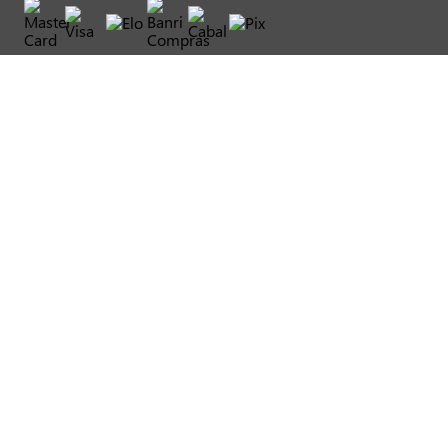
Convênios*
*Aceitamos somente convênios de alimentação.
FORMAS DE PAGAMENTO LOJA ONLINE
Delivery
*Somente crédito
Clique&Retire