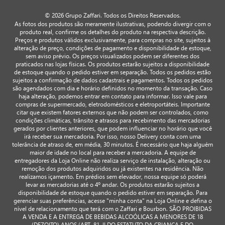
© 2026 Grupo Zaffari. Todos os Direitos Reservados.
As fotos dos produtos são meramente ilustrativas, podendo divergir com o
produto real, confirme os detalhes do produto na respectiva descrição.
Preços e produtos válidos exclusivamente, para compras no site, sujeitos à
alteração de preço, condições de pagamento e disponibilidade de estoque,
sem aviso prévio. Os preços visualizados podem ser diferentes dos
praticados nas lojas físicas. Os produtos estarão sujeitos a disponibilidade
de estoque quando o pedido estiver em separação. Todos os pedidos estão
sujeitos a confirmação de dados cadastrais e pagamentos. Todos os pedidos
são agendados com dia e horário definidos no momento da transação. Caso
haja alteração, podemos entrar em contato para informar. Isso vale para
compras de supermercado, eletrodomésticos e eletroportáteis. Importante
citar que existem fatores externos que não podem ser controlados, como
condições climáticas, trânsito e atrasos para recebimento das mercadorias
gerados por clientes anteriores, que podem influenciar no horário que você
irá receber sua mercadoria. Por isso, nosso Delivery conta com uma
tolerância de atraso de, em média, 30 minutos. É necessário que haja alguém
maior de idade no local para receber a mercadoria. A equipe de
entregadores da Loja Online não realiza serviço de instalação, alteração ou
remoção dos produtos adquiridos ou já existentes na residência. Não
realizamos içamento. Em prédios sem elevador, nossa equipe só poderá
levar as mercadorias até o 4º andar. Os produtos estarão sujeitos a
disponibilidade de estoque quando o pedido estiver em separação. Para
gerenciar suas preferências, acesse "minha conta" na Loja Online e defina o
nível de relacionamento que terá com o Zaffari e Bourbon. SÃO PROIBIDAS
A VENDA E A ENTREGA DE BEBIDAS ALCOÓLICAS A MENORES DE 18
(DEZOITO) ANOS (ART. 81, II DO ESTATUTO DA CRIANÇA E DO