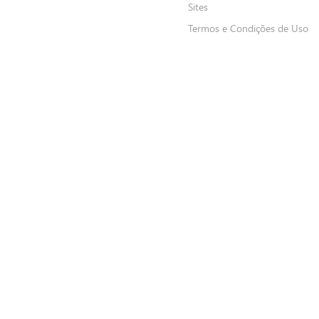
Sites
Termos e Condições de Uso
FORMAS DE PAGAMENTO LOJA ONLINE
Delivery
Cl
*Somente crédito
*P
FORMAS DE PAGAMENTO LOJAS FÍSICAS
Crédito
Dé