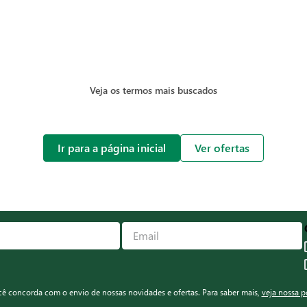
Veja os termos mais buscados
Ir para a página inicial
Ver ofertas
ocê concorda com o envio de nossas novidades e ofertas. Para saber mais,
veja nossa p