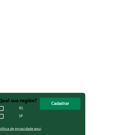
Qual sua região?
Cadastrar
RS
SP
olítica de privacidade aqui
.