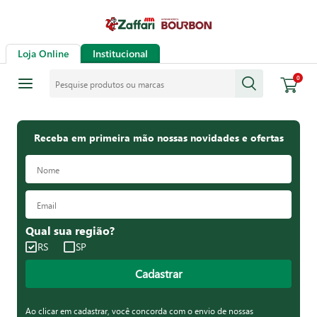
Loja Online
Institucional
Pesquise produtos ou marcas
0
Receba em primeira mão nossas novidades e ofertas
Qual sua região?
RS
SP
Cadastrar
Ao clicar em cadastrar, você concorda com o envio de nossas