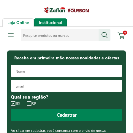
Loja Online
Institucional
Pesquise produtos ou marcas
0
Receba em primeira mão nossas novidades e ofertas
Qual sua região?
RS
SP
Cadastrar
Ao clicar em cadastrar, você concorda com o envio de nossas