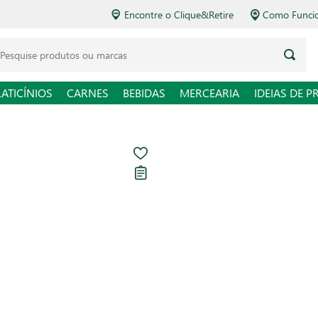
Encontre o Clique&Retire
Como Funciona o Delivery
squise produtos ou marcas
LATICÍNIOS
CARNES
BEBIDAS
MERCEARIA
IDEIAS DE P