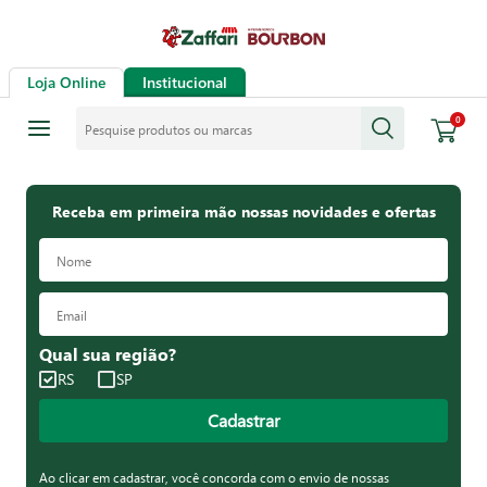
Loja Online
Institucional
Pesquise produtos ou marcas
0
Receba em primeira mão nossas novidades e ofertas
Qual sua região?
RS
SP
Cadastrar
Ao clicar em cadastrar, você concorda com o envio de nossas