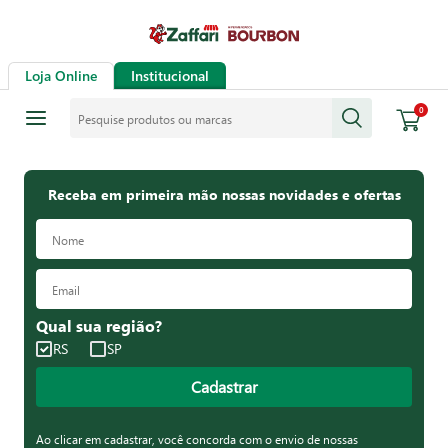
Loja Online
Institucional
Pesquise produtos ou marcas
0
Receba em primeira mão nossas novidades e ofertas
Qual sua região?
RS
SP
Cadastrar
Ao clicar em cadastrar, você concorda com o envio de nossas