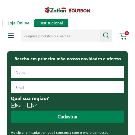
Loja Online
Institucional
Pesquise produtos ou marcas
0
Receba em primeira mão nossas novidades e ofertas
Qual sua região?
RS
SP
Cadastrar
Ao clicar em cadastrar, você concorda com o envio de nossas