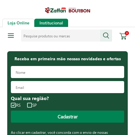
Loja Online
Institucional
Pesquise produtos ou marcas
0
Receba em primeira mão nossas novidades e ofertas
Qual sua região?
RS
SP
Cadastrar
Ao clicar em cadastrar, você concorda com o envio de nossas