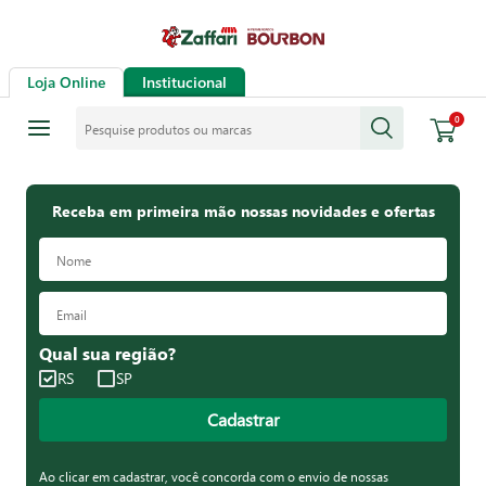
Loja Online
Institucional
Pesquise produtos ou marcas
0
Receba em primeira mão nossas novidades e ofertas
Qual sua região?
RS
SP
Cadastrar
Ao clicar em cadastrar, você concorda com o envio de nossas