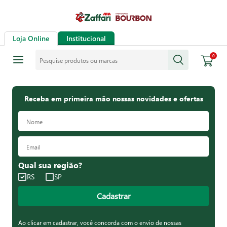
Loja Online
Institucional
Pesquise produtos ou marcas
0
Receba em primeira mão nossas novidades e ofertas
Qual sua região?
RS
SP
Cadastrar
Ao clicar em cadastrar, você concorda com o envio de nossas