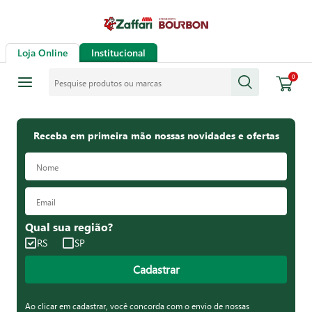
Loja Online
Institucional
Pesquise produtos ou marcas
0
Receba em primeira mão nossas novidades e ofertas
Qual sua região?
RS
SP
Cadastrar
Ao clicar em cadastrar, você concorda com o envio de nossas